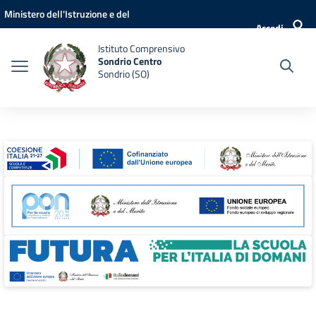
Vai ai contenuti
Vai al menu di navigazione
Vai al footer
Ministero dell'Istruzione e del
Accedi
Merito
Istituto Comprensivo
Sondrio Centro
Sondrio (SO)