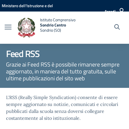
Vai ai contenuti
Vai al menu di navigazione
Vai al footer
Ministero dell'Istruzione e del
Accedi
Merito
Istituto Comprensivo
Sondrio Centro
Sondrio (SO)
Feed RSS
Grazie ai Feed RSS è possibile rimanere sempre
aggiornato, in maniera del tutto gratuita, sulle
ultime pubblicazioni del sito web
L'RSS (Really Simple Syndication) consente di essere
sempre aggiornato su notizie, comunicati e circolari
pubblicati dalla scuola senza doversi collegare
costantemente al sito istituzionale.