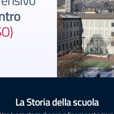
rensivo
ntro
SO)
La Storia della scuola