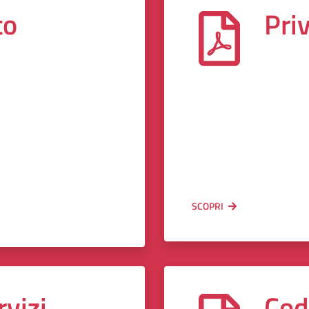
to
Pri
SCOPRI
rvizi
Cod