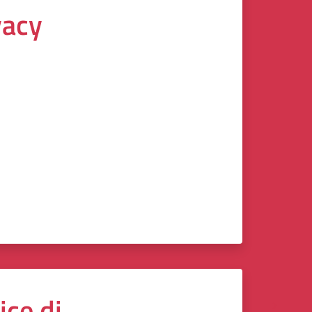
vacy
ice di