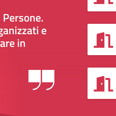
i Persone.
anizzati e
are in