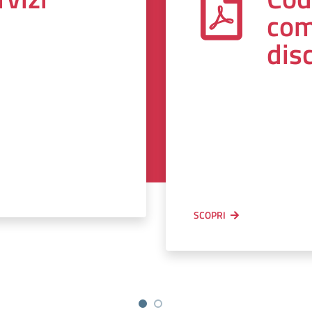
com
dis
SCOPRI