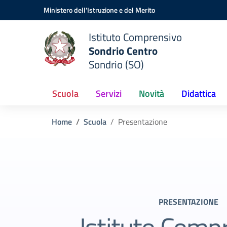
Vai ai contenuti
Vai al menu di navigazione
Vai al footer
Ministero dell'Istruzione e del Merito
Istituto Comprensivo
Sondrio Centro
Sondrio (SO)
Scuola
Servizi
Novità
Didattica
Home
Scuola
Presentazione
PRESENTAZIONE