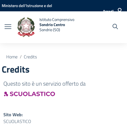
Vai ai contenuti
Vai al menu di navigazione
Vai al footer
Ministero dell'Istruzione e del
Accedi
Merito
Istituto Comprensivo
Sondrio Centro
Sondrio (SO)
Home
Credits
Credits
Questo sito è un servizio offerto da
Sito Web:
SCUOLASTICO