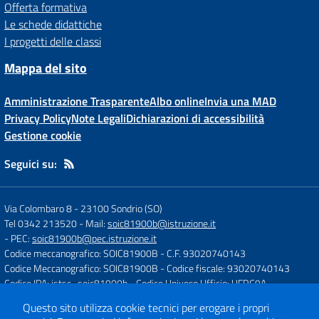
Offerta formativa
Le schede didattiche
I progetti delle classi
Mappa del sito
Amministrazione Trasparente
Albo online
Invia una MAD
Privacy Policy
Note Legali
Dichiarazioni di accessibilità
Gestione cookie
Seguici su:
Via Colombaro 8
-
23100 Sondrio (SO)
Tel 0342 213520
- Mail:
soic81900b@istruzione.it
- PEC:
soic81900b@pec.istruzione.it
Codice meccanografico: SOIC81900B
- C.F. 93020740143
Codice Meccanografico: SOIC81900B
- Codice fiscale: 93020740143
Codice IPA: istsc_soic81900b
- Codice Univoco Ufficio: UFRC9A
Questo sito utilizza cookie tecnici per erogare i propri