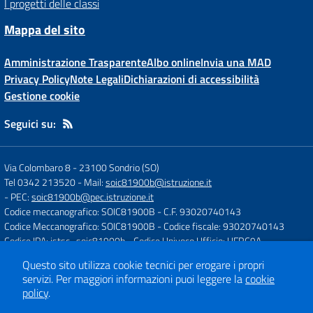
I progetti delle classi
Mappa del sito
Amministrazione Trasparente
Albo online
Invia una MAD
Privacy Policy
Note Legali
Dichiarazioni di accessibilità
Gestione cookie
Seguici su:
Via Colombaro 8
-
23100 Sondrio (SO)
Tel 0342 213520
- Mail:
soic81900b@istruzione.it
- PEC:
soic81900b@pec.istruzione.it
Codice meccanografico: SOIC81900B
- C.F. 93020740143
Codice Meccanografico: SOIC81900B
- Codice fiscale: 93020740143
Codice IPA: istsc_soic81900b
- Codice Univoco Ufficio: UFRC9A
Questo sito utilizza cookie tecnici per erogare i propri
servizi.
Per maggiori informazioni puoi leggere la
cookie
Concept & Design by
Designers Italia
policy
.
Sito web realizzato con CMS
SCUOLASTICO