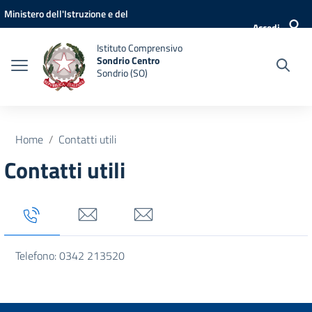
Vai ai contenuti
Vai al menu di navigazione
Vai al footer
Ministero dell'Istruzione e del
Accedi
Merito
Istituto Comprensivo
Sondrio Centro
Sondrio (SO)
Home
Contatti utili
Contatti utili
Tab titolo 1
Tab titolo 3
Tab titolo 4
Telefono: 0342 213520