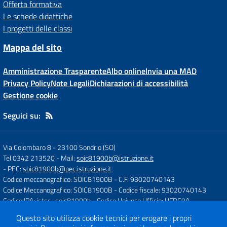
Offerta formativa
Le schede didattiche
I progetti delle classi
Mappa del sito
Amministrazione Trasparente
Albo online
Invia una MAD
Privacy Policy
Note Legali
Dichiarazioni di accessibilità
Gestione cookie
Seguici su:
Via Colombaro 8
-
23100 Sondrio (SO)
Tel 0342 213520
- Mail:
soic81900b@istruzione.it
- PEC:
soic81900b@pec.istruzione.it
Codice meccanografico: SOIC81900B
- C.F. 93020740143
Codice Meccanografico: SOIC81900B
- Codice fiscale: 93020740143
Codice IPA: istsc_soic81900b
- Codice Univoco Ufficio: UFRC9A
Questo sito utilizza cookie tecnici per erogare i propri