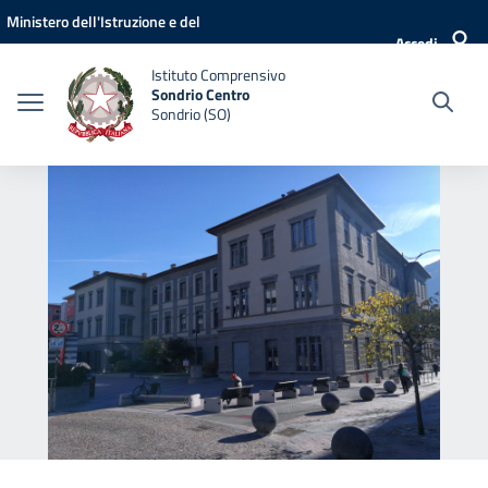
Vai ai contenuti
Vai al menu di navigazione
Vai al footer
Ministero dell'Istruzione e del
Accedi
Merito
Istituto Comprensivo
Sondrio Centro
Sondrio (SO)