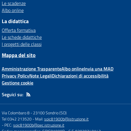
Le scadenze
Albo online
La didattica
Offerta formativa
Le schede didattiche
I progetti delle classi
Mappa del sito
Amministrazione Trasparente
Albo online
Invia una MAD
Privacy Policy
Note Legali
Dichiarazioni di accessibilità
Gestione cookie
Seguici su:
Via Colombaro 8
-
23100 Sondrio (SO)
Tel 0342 213520
- Mail:
soic81900b@istruzione.it
- PEC:
soic81900b@pec.istruzione.it