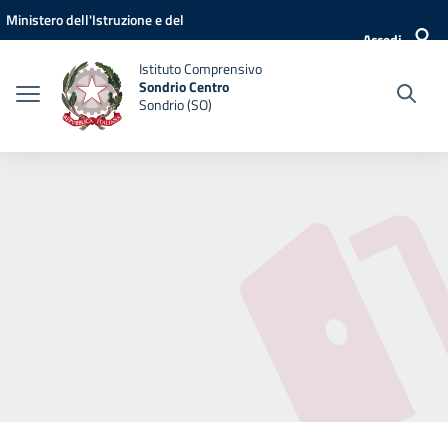
Vai ai contenuti
Vai al menu di navigazione
Vai al footer
Ministero dell'Istruzione e del
Accedi
Merito
Istituto Comprensivo
Sondrio Centro
Sondrio (SO)