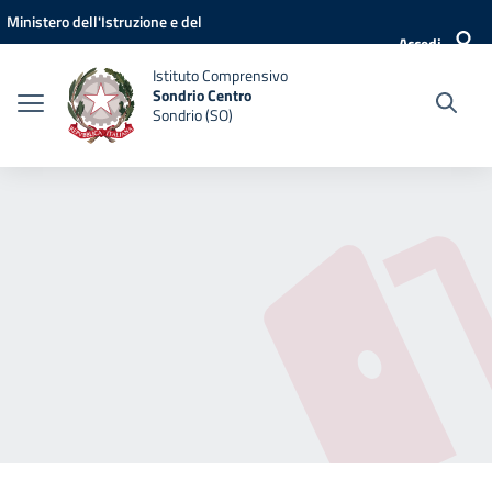
Vai ai contenuti
Vai al menu di navigazione
Vai al footer
Ministero dell'Istruzione e del
Accedi
Merito
Istituto Comprensivo
Sondrio Centro
Sondrio (SO)