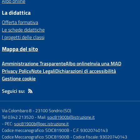
Albo online
La didattica
Offerta formativa
Le schede didattiche
I progetti delle classi
Mappa del sito
Amministrazione Trasparente
Albo online
Invia una MAD
Privacy Policy
Note Legali
Dichiarazioni di accessibilità
Gestione cookie
Seguici su:
Via Colombaro 8
-
23100 Sondrio (SO)
Tel 0342 213520
- Mail:
soic81900b@istruzione.it
- PEC:
soic81900b@pec.istruzione.it
Codice meccanografico: SOIC81900B
- C.F. 93020740143
Codice Meccanografico: SOIC81900B
- Codice fiscale: 93020740143