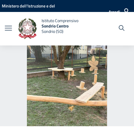
Vai ai contenuti
Vai al menu di navigazione
Vai al footer
Ministero dell'Istruzione e del
Accedi
Merito
Istituto Comprensivo
Sondrio Centro
Sondrio (SO)